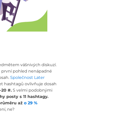
edmětem vášnivých diskuzí.
o na první pohled nenápadné
osah.
Společnost Later
čet hashtagů ovlivňuje dosah
–20 #.
S velmi podobnými
hy posty s 11 hashtagy.
průměru až
o 29 %
ení, ne?