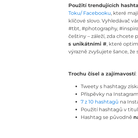
Použití trendujících hashta
Toku/ Facebooku
, které maj
klíčové slovo. Vyhledávač v
#tbt, #photography, #inspirat
češtiny – záleží, zda chcete
s unikátními #
, které optim
výrazně zvyšujete šance, že 
Trochu čísel a zajímavostí
:
Tweety s hashtagy získ
Příspěvky na Instagram
7 z 10 hashtagů
na Ins
Použití hashtagů v tit
Hashtag se původně
n