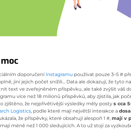
ž moc
ciálním doporučení
Instagramu
používat pouze 3–5 # př
úplně, jiní jejich počet snížili… Data ale dokazují, že tyt
nit text ve zveřejněném příspěvku, ale také zvýšit váš d
ramu více než 18 milionů příspěvků, aby zjistila, jak po
o zjištěno, že nejpřívětivější výsledky měly posty
s cca 5
arch Logistics
, podle které mají největší interakce a
dosa
kázala, že příspěvky, které obsahují alespoň 1 #,
mají v 
 mají méně než 1 000 sledujících. A to už stojí za vyzkouš