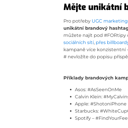
Mějte unikátní
Pro potřeby
UGC marketin
unikátní brandový hashta
můžete najít pod #FORtipy č
sociálních sítí
,
přes billboard
kampaně více konzistentní – 
# nevložíte do popisu příspě
Příklady brandových kam
Asos: #AsSeenOnMe
Calvin Klein: #MyCalvin
Apple: #ShotoniPhone
Starbucks: #WhiteCup
Spotify – #FindYourFee