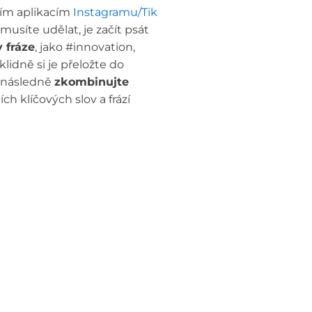
ním aplikacím
Instagramu/Tik
usíte udělat, je začít psát
 fráze
, jako #innovation,
klidně si je přeložte do
) následně
zkombinujte
ch klíčových slov a frází