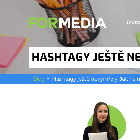
ÚVO
HASHTAGY JEŠTĚ NE
Blog
»
Hashtagy ještě nevymřely: Jak na n