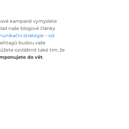
ingové kampaně vymyslete
klad naše blogové články
unikační strategie
–
od
hashtagů budou vaše
ůžete ozvláštnit také tím, že
mponujete do vět
.