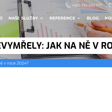
+420 734 234 777
D
NAŠE SLUŽBY
REFERENCE
BLOG
KO
VYMŘELY: JAK NA NĚ V R
ě v roce 2024?