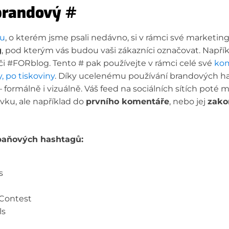
 brandový
#
gu
, o kterém jsme psali nedávno, si v rámci své market
g
, pod kterým vás budou vaši zákazníci označovat. Napří
i #FORblog. Tento # pak používejte v rámci celé své
kom
y, po tiskoviny
. Díky ucelenému používání brandových 
formálně i vizuálně. Váš feed na sociálních sítích poté m
vku, ale například do
prvního komentáře
, nebo jej
zako
paňových hashtagů:
s
Contest
ls