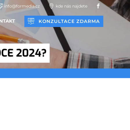
info@formedia.cz
kde nás najdete
NTAKT
KONZULTACE ZDARMA
OCE 2024?