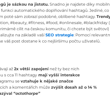
gů je sázkou na jistotu.
Snadno je najdete díky mobil
í funkci automatického doplňování hashtagů. Jediné, co m
ám poté sám zobrazí podobné, oblíbené hashtagy.
Trendy
ion, #beauty, #fitness, #food, #onlinesale, #blackfriday (
 primárně cílit na českou komunitu, či chcete být světoví
alizujte na základě vaší
SEO strategie
: Pomocí relevantní
se váš post dostane k co nejširšímu počtu uživatelů.
ávají až
2x větší zapojení
než ty bez nich
u s cca 11 hashtagy
mají vyšší interakce
tagramu se
vztahuje k nějaké značce
ulcích a komentářích může
zvýšit dosah až o 14 %
azýval “
octothorpe”