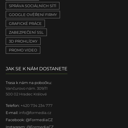
SPRÁVA SOCIÁLNÍCH SÍTÍ
GOOGLE OVĚŘENÍ FIRMY
GRAFICKÉ PRÁCE
ZABEZPEČENÍ SSL
3D PROHLÍDKY
PROMO VIDEO
JAK SE K NÁM DOSTANETE
Trasa k nám na pobočku:
Vančurovo nám. 309/11
500 02 Hradec Králové
Telefon:
+420 734 234 777
E‐mail:
info@formedia.cz
Facebook:
@FormediaCZ
Instagram:
@FormediaCZ