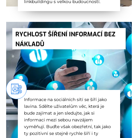
linkbuildingu s velkou budoucností.
RYCHLOST ŠÍŘENÍ INFORMACÍ BEZ
NÁKLADŮ
Informace na sociálních sítí se šíří jako
lavina. Sdělte uživatelům věc, která je
bude zajímat a jen sledujte, jak si
informaci mezi sebou navzájem
vyměňují. Buďte však obezřetní, tak jako
ty pozitivní se stejně rychle šíří i ty