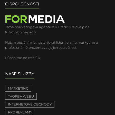
O SPOLEČNOSTI
Jsme marketingová agentura v Hradci Králové plná
funkčních nápadů.
Naším posláním je nastartovat lidem online marketing a
profesionálně prezentovat jejich společnost.
Působíme po celé ČR.
NAŠE SLUŽBY
MARKETING
TVORBA WEBU
INTERNETOVÉ OBCHODY
PPC REKLAMY