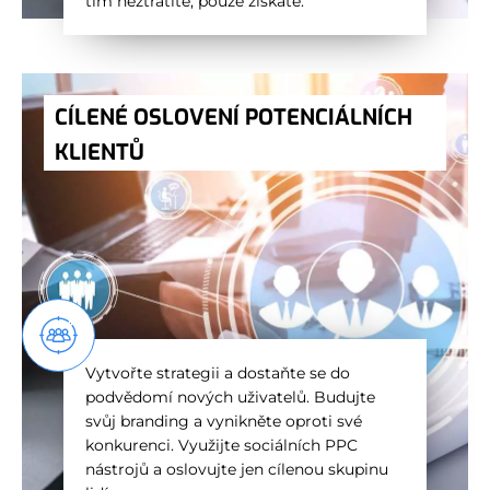
tím neztratíte, pouze získáte.
CÍLENÉ OSLOVENÍ POTENCIÁLNÍCH
KLIENTŮ
Vytvořte strategii a dostaňte se do
podvědomí nových uživatelů. Budujte
svůj branding a vynikněte oproti své
konkurenci. Využijte sociálních PPC
nástrojů a oslovujte jen cílenou skupinu