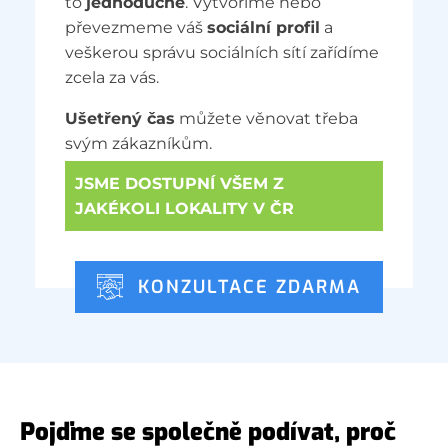
to
jednoduché
. Vytvoříme nebo
převezmeme váš
sociální profil
a
veškerou správu sociálních sítí zařídíme
zcela za vás.
Ušetřený čas
můžete věnovat třeba
svým zákazníkům.
JSME DOSTUPNÍ VŠEM Z
JAKÉKOLI LOKALITY V ČR
KONZULTACE ZDARMA
Pojďme se společně podívat, proč